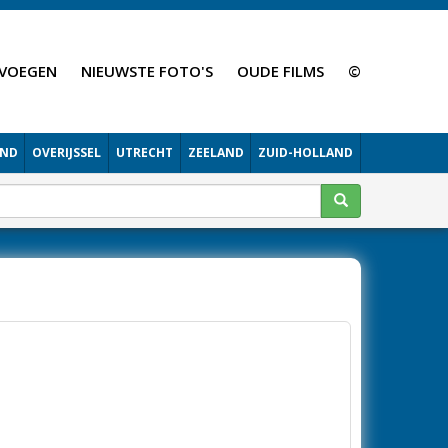
VOEGEN
NIEUWSTE FOTO'S
OUDE FILMS
©
AND
OVERIJSSEL
UTRECHT
ZEELAND
ZUID-HOLLAND