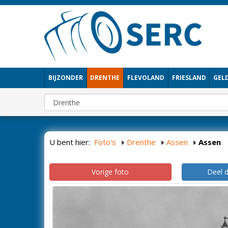
BIJZONDER
DRENTHE
FLEVOLAND
FRIESLAND
GEL
U bent hier:
Foto's
Drenthe
Assen
Assen
Vorige foto
Deel 