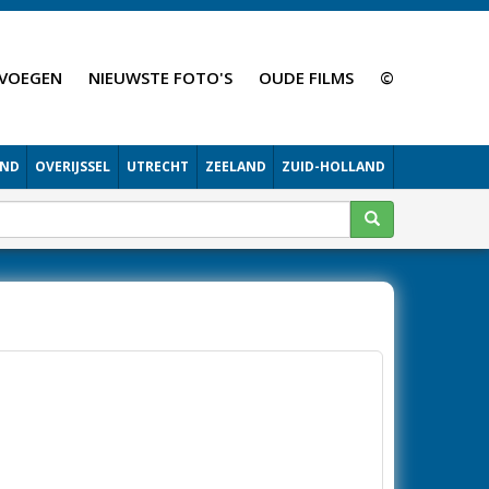
VOEGEN
NIEUWSTE FOTO'S
OUDE FILMS
©
AND
OVERIJSSEL
UTRECHT
ZEELAND
ZUID-HOLLAND