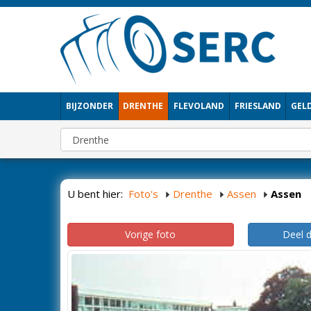
BIJZONDER
DRENTHE
FLEVOLAND
FRIESLAND
GEL
U bent hier:
Foto's
Drenthe
Assen
Assen
Vorige foto
Deel 