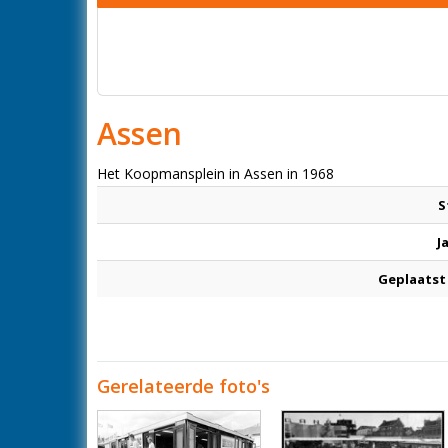
Assen
Het Koopmansplein in Assen in 1968
S
J
Geplaatst
Gerelateerde foto's