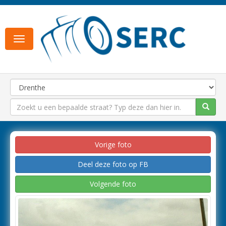
Toggle
navigation
Vorige foto
Deel deze foto op FB
Volgende foto