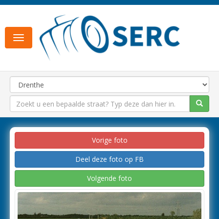
Toggle
navigation
Vorige foto
Deel deze foto op FB
Volgende foto