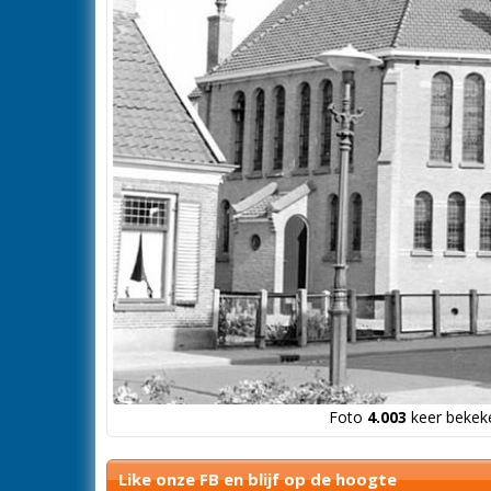
Foto
4.003
keer bekeke
Like onze FB en blijf op de hoogte