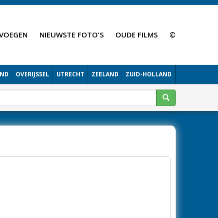
VOEGEN
NIEUWSTE FOTO'S
OUDE FILMS
©
AND
OVERIJSSEL
UTRECHT
ZEELAND
ZUID-HOLLAND