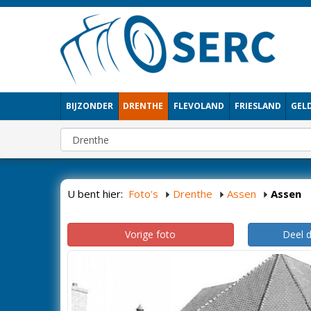
BIJZONDER
DRENTHE
FLEVOLAND
FRIESLAND
GEL
U bent hier:
Foto's
Drenthe
Assen
Assen
Vorige foto
Deel 