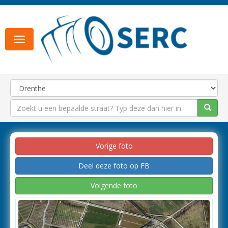
Toggle
navigation
Vorige foto
Deel deze foto op FB
Volgende foto