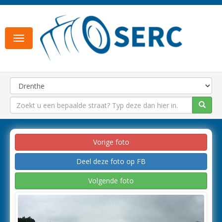
Toggle
navigation
Vorige foto
Deel deze foto op FB
Volgende foto