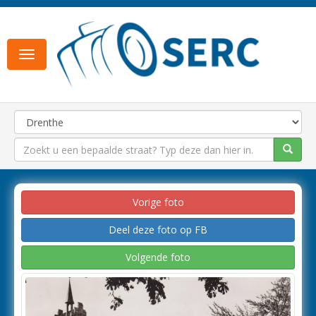
Toggle
navigation
Vorige foto
Deel deze foto op FB
Volgende foto