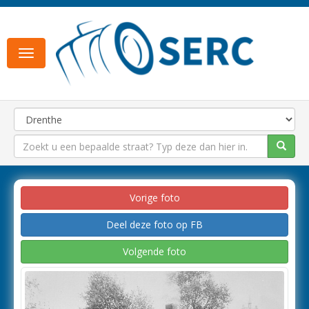
Toggle
navigation
Vorige foto
Deel deze foto op FB
Volgende foto